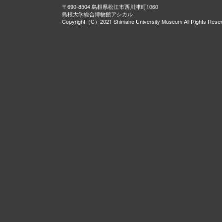
〒690-8504 島根県松江市西川津町1060
島根大学総合博物館アシカル
Copyright（C）2021 Shimane University Museum All Rights Rese