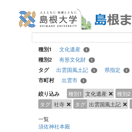
文化遺産
種別1
1
有形文化財
種別2
1
出雲国風土記
県指定
タグ
1
1
出雲市
市町村
1
種別1
文化遺産
種別2
絞り込み
タグ
社寺
タグ
出雲国風土記
一覧
須佐神社本殿