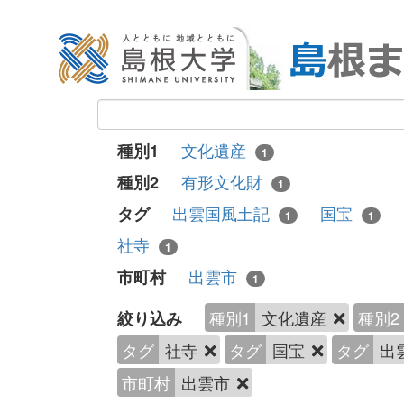
文化遺産
種別1
1
有形文化財
種別2
1
出雲国風土記
国宝
タグ
1
1
社寺
1
出雲市
市町村
1
種別1
文化遺産
種別2
絞り込み
タグ
社寺
タグ
国宝
タグ
出
市町村
出雲市