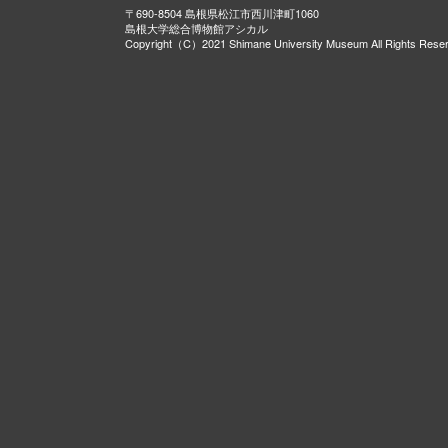
〒690-8504 島根県松江市西川津町1060
島根大学総合博物館アシカル
Copyright（C）2021 Shimane University Museum All Rights Rese