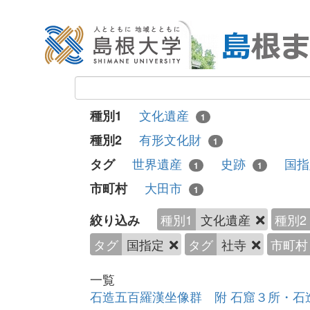
文化遺産
種別1
1
有形文化財
種別2
1
世界遺産
史跡
国
タグ
1
1
大田市
市町村
1
種別1
文化遺産
種別2
絞り込み
タグ
国指定
タグ
社寺
市町村
一覧
石造五百羅漢坐像群 附 石窟３所・石