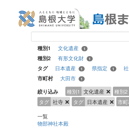
文化遺産
種別1
1
有形文化財
種別2
1
日本遺産
県指定
タグ
1
1
大田市
市町村
1
種別1
文化遺産
種別2
絞り込み
タグ
社寺
タグ
日本遺産
市町
一覧
物部神社本殿