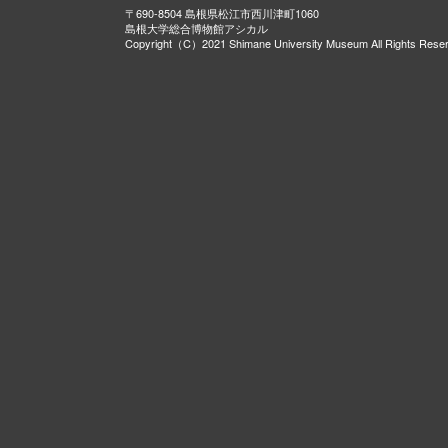
〒690-8504 島根県松江市西川津町1060
島根大学総合博物館アシカル
Copyright（C）2021 Shimane University Museum All Rights Rese