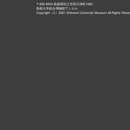
〒690-8504 島根県松江市西川津町1060
島根大学総合博物館アシカル
Copyright（C）2021 Shimane University Museum All Rights Rese