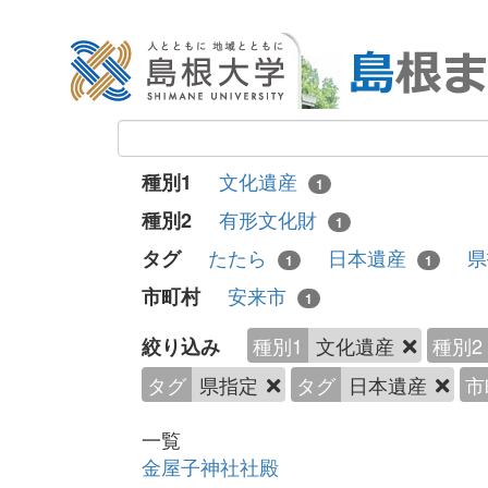
文化遺産
種別1
1
有形文化財
種別2
1
たたら
日本遺産
タグ
1
1
安来市
市町村
1
種別1
文化遺産
種別2
絞り込み
タグ
県指定
タグ
日本遺産
市
一覧
金屋子神社社殿