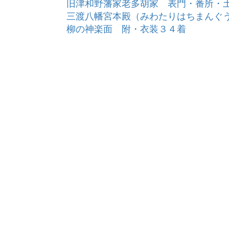
旧津和野藩家老多胡家 表門・番所・
三渡八幡宮本殿（みわたりはちまんぐ
柳の神楽面 附・衣装３４着