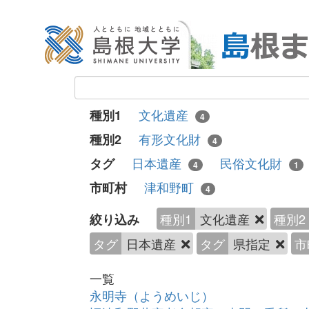
文化遺産
種別1
4
有形文化財
種別2
4
日本遺産
民俗文化財
タグ
4
1
津和野町
市町村
4
種別1
文化遺産
種別2
絞り込み
タグ
日本遺産
タグ
県指定
市
一覧
永明寺（ようめいじ）