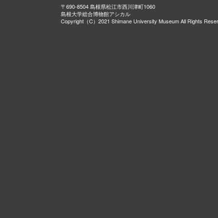
〒690-8504 島根県松江市西川津町1060
島根大学総合博物館アシカル
Copyright（C）2021 Shimane University Museum All Rights Rese