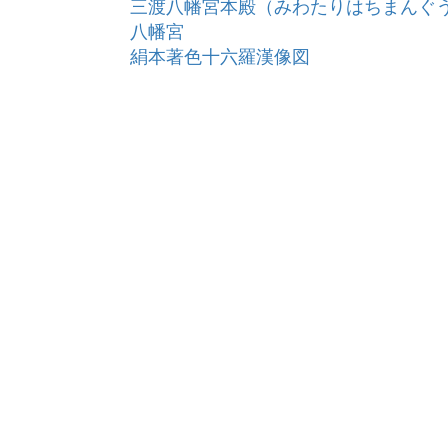
三渡八幡宮本殿（みわたりはちまんぐ
八幡宮
絹本著色十六羅漢像図