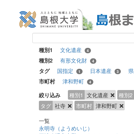
文化遺産
種別1
4
有形文化財
種別2
4
国指定
日本遺産
タグ
1
3
津和野町
市町村
4
種別1
文化遺産
種別2
絞り込み
タグ
社寺
市町村
津和野町
一覧
永明寺（ようめいじ）