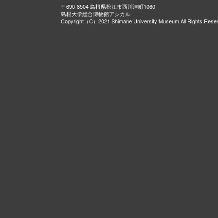
〒690-8504 島根県松江市西川津町1060
島根大学総合博物館アシカル
Copyright（C）2021 Shimane University Museum All Rights Rese