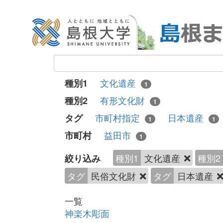
文化遺産
種別1
1
有形文化財
種別2
1
市町村指定
日本遺産
タグ
1
1
益田市
市町村
1
種別1
文化遺産
種別2
絞り込み
タグ
民俗文化財
タグ
日本遺産
一覧
神楽木彫面