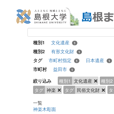
文化遺産
種別1
1
有形文化財
種別2
1
市町村指定
日本遺産
タグ
1
1
益田市
市町村
1
種別1
文化遺産
種別2
絞り込み
タグ
神楽
タグ
民俗文化財
タ
一覧
神楽木彫面