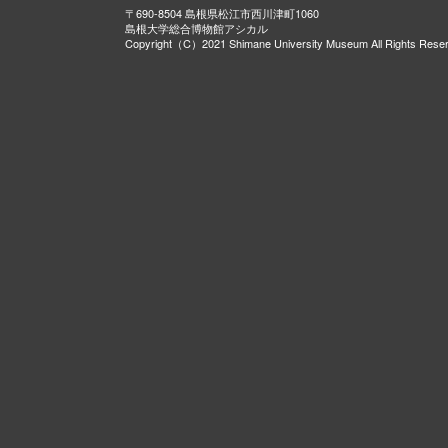
〒690-8504 島根県松江市西川津町1060
島根大学総合博物館アシカル
Copyright（C）2021 Shimane University Museum All Rights Rese