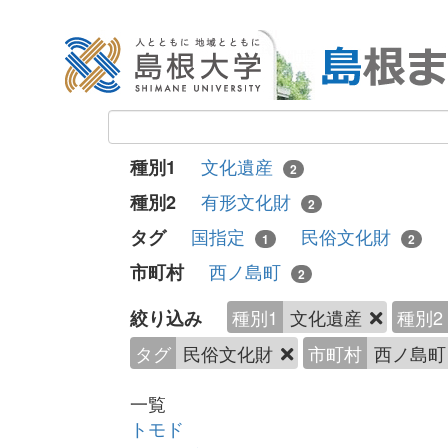
文化遺産
種別1
2
有形文化財
種別2
2
国指定
民俗文化財
タグ
1
2
西ノ島町
市町村
2
種別1
文化遺産
種別2
絞り込み
タグ
民俗文化財
市町村
西ノ島
一覧
トモド