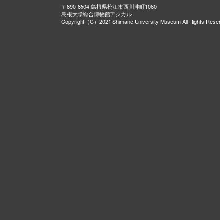
〒690-8504 島根県松江市西川津町1060
島根大学総合博物館アシカル
Copyright（C）2021 Shimane University Museum All Rights Rese