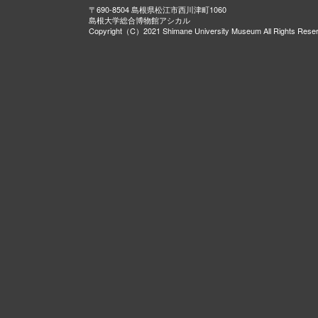
〒690-8504 島根県松江市西川津町1060
島根大学総合博物館アシカル
Copyright（C）2021 Shimane University Museum All Rights Rese