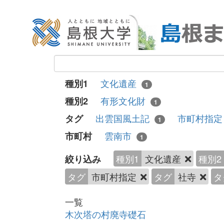
文化遺産
種別1
1
有形文化財
種別2
1
出雲国風土記
市町村指
タグ
1
雲南市
市町村
1
種別1
文化遺産
種別2
絞り込み
タグ
市町村指定
タグ
社寺
タ
一覧
木次塔の村廃寺礎石