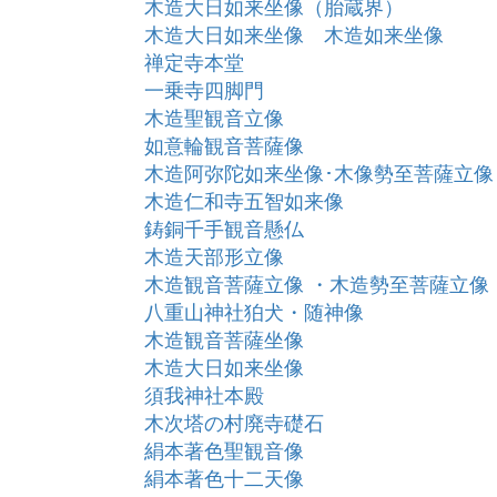
木造大日如来坐像（胎蔵界）
木造大日如来坐像 木造如来坐像
禅定寺本堂
一乗寺四脚門
木造聖観音立像
如意輪観音菩薩像
木造阿弥陀如来坐像･木像勢至菩薩立像
木造仁和寺五智如来像
鋳銅千手観音懸仏
木造天部形立像
木造観音菩薩立像 ・木造勢至菩薩立像
八重山神社狛犬・随神像
木造観音菩薩坐像
木造大日如来坐像
須我神社本殿
木次塔の村廃寺礎石
絹本著色聖観音像
絹本著色十二天像