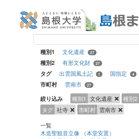
文化遺産
種別1
27
有形文化財
種別2
27
出雲国風土記
国指定
タグ
1
4
雲南市
市町村
27
種別1
文化遺産
種別2
絞り込み
タグ
社寺
市町村
雲南市
一覧
木造聖観音立像 （本堂安置）