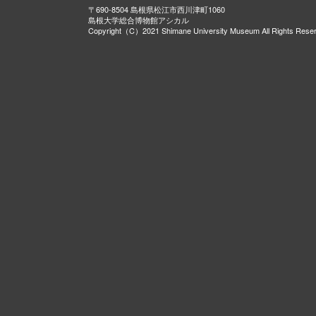
〒690-8504 島根県松江市西川津町1060
島根大学総合博物館アシカル
Copyright（C）2021 Shimane University Museum All Rights Rese