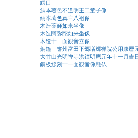
鰐口
絹本著色不道明王二童子像
絹本著色真言八祖像
木造薬師如来坐像
木造阿弥陀如来坐像
木造十一面観音立像
銅鐘 耆州富田下郷増輝禅院公用康暦
大竹山光明禅寺洪鐘明應元年十一月吉
銅板線刻十一面観音像懸仏