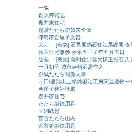
一覧
創天秤鞴記
櫻井家住宅
越堂たたら跡如来坐像
津島家金屋子文書
太刀 [表銘] 石見國鍋石住江尾護國 
願主江尾兼参 嘉永五壬子年五月吉日
脇差 [表銘] 藝州住出雲大掾正光石見
十月初子 城市英朝応需作之
金城たたら関係文書
寺田Ⅰ遺跡出土精錬鍛冶工房関連遺物一
金屋子神社社殿
櫻井家住宅
たたら製鉄用具
玉鋼縁起
菅谷たたら山内
菅谷鈩製鉄用具