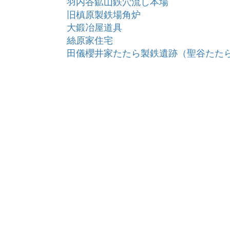
羽内谷鉱山鉄穴流し本場
旧槙原製鉄場角炉
大鍛冶屋道具
絲原家住宅
田儀櫻井家たたら製鉄遺跡（聖谷たた