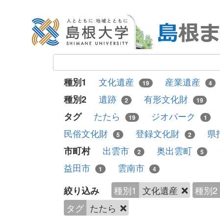
文化遺産
産業遺産
種別1
19
4
遺跡
有形文化財
種別2
2
19
たたら
ジオパーク
タグ
19
1
民俗文化財
登録文化財
県
5
2
出雲市
奥出雲町
市町村
2
5
益田市
雲南市
1
4
種別1
文化遺産
種別2
絞り込み
タグ
たたら