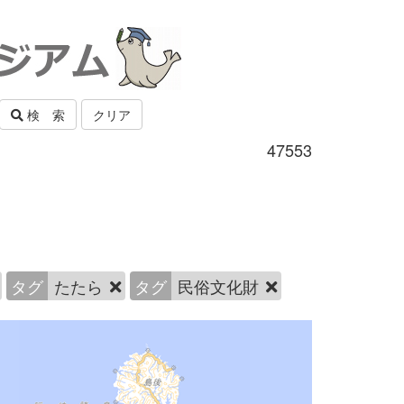
検 索
クリア
47553
タグ
たたら
タグ
民俗文化財