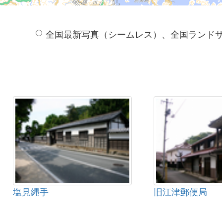
全国最新写真（シームレス）、全国ランド
塩見縄手
旧江津郵便局