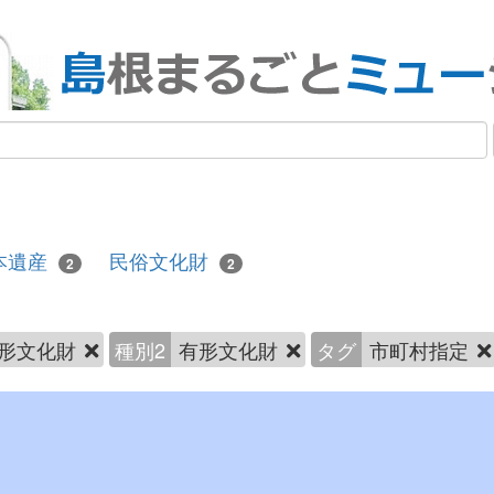
本遺産
民俗文化財
2
2
形文化財
種別2
有形文化財
タグ
市町村指定