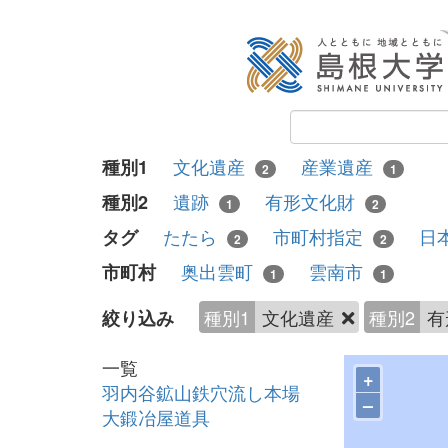
文化遺産
産業遺産
種別1
2
1
遺跡
有形文化財
種別2
1
2
たたら
市町村指定
日
タグ
2
2
奥出雲町
雲南市
市町村
1
1
種別1
文化遺産
種別2
有
絞り込み
一覧
+
羽内谷鉱山鉄穴流し本場
–
大鍛冶屋道具