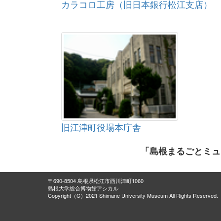
カラコロ工房（旧日本銀行松江支店）
金銅聖観音菩薩坐像
北島国造家四脚門
出雲大社境外社（大穴持御
子神社本殿）
木造十一面観音立像
木造阿弥陀如来坐像
めんぐろ古墳出土品
常楽寺古墳出土品
櫻井家住宅
上野１号墳出土品
旧江津町役場本庁舎
金銅聖観音菩薩立像
金銅造如来形立像
「島根まるごとミュ
絹本著色阿弥陀三尊像
真名井神社本殿
木造馬頭観世音菩薩坐像
〒690-8504 島根県松江市西川津町1060
島根大学総合博物館アシカル
木造大日如来坐像（胎蔵
Copyright（C）2021 Shimane University Museum All Rights Reserved.
界）
木造大日如来坐像 木造如