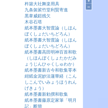
+
杵築大社舞楽用具
–
九条袈裟竹堂利賢寄進
黒韋威鎧残欠
木谷石塔
紙本墨書大智度論（しほん
ぼくしょだいちどろん）
紙本墨書大智度論（しほん
ぼくしょだいちどろん）
紙本墨書高田明神百首和歌
（しほんぼくしょたかだみ
ょうじんひゃくしゅわか）
紙本墨書新古今和歌集零本
紺紙金泥妙法蓮華経（こん
しこんでいみょうほうれん
げきょう）
紙本墨書新勅撰和歌集
紙本墨書藤原定家筆「明月
記」断簡