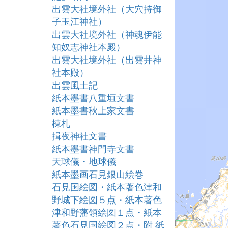
出雲大社境外社（大穴持御
子玉江神社）
出雲大社境外社（神魂伊能
知奴志神社本殿）
出雲大社境外社（出雲井神
社本殿）
出雲風土記
紙本墨書八重垣文書
紙本墨書秋上家文書
棟札
揖夜神社文書
紙本墨書神門寺文書
天球儀・地球儀
紙本墨画石見銀山絵巻
石見国絵図・紙本著色津和
野城下絵図５点・紙本著色
津和野藩領絵図１点・紙本
著色石見国絵図２点・附 紙