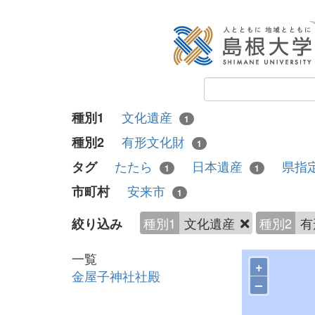
文化遺産
種別1
1
有形文化財
種別2
1
たたら
日本遺産
県指
タグ
1
1
安来市
市町村
1
種別1
文化遺産
種別2
有
絞り込み
一覧
+
金屋子神社社殿
–