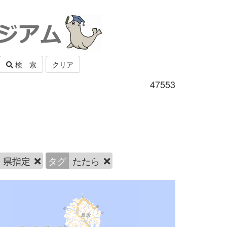
検 索
クリア
47553
県指定
タグ
たたら