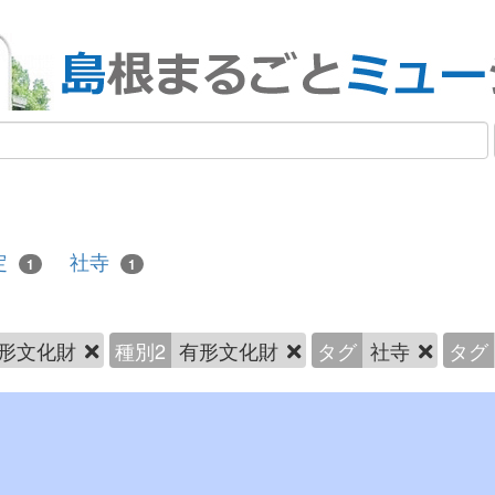
定
社寺
1
1
形文化財
種別2
有形文化財
タグ
社寺
タグ