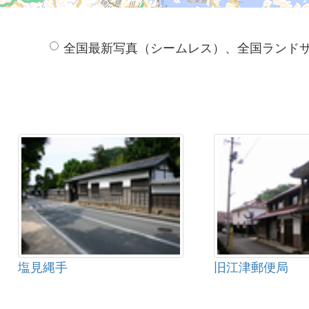
全国最新写真（シームレス）、全国ランド
塩見縄手
旧江津郵便局