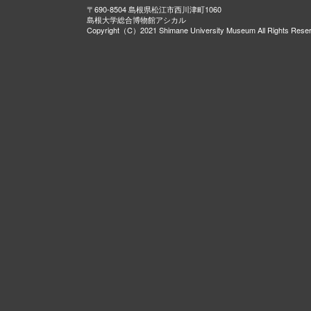
〒690-8504 島根県松江市西川津町1060
島根大学総合博物館アシカル
Copyright（C）2021 Shimane University Museum All Rights Rese