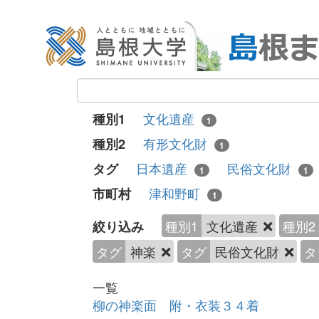
文化遺産
種別1
1
有形文化財
種別2
1
日本遺産
民俗文化財
タグ
1
1
津和野町
市町村
1
種別1
文化遺産
種別2
絞り込み
タグ
神楽
タグ
民俗文化財
タ
一覧
柳の神楽面 附・衣装３４着