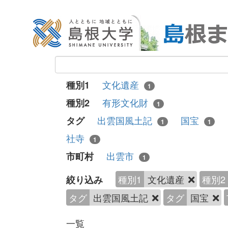
文化遺産
種別1
1
有形文化財
種別2
1
出雲国風土記
国宝
タグ
1
1
社寺
1
出雲市
市町村
1
種別1
文化遺産
種別2
絞り込み
タグ
出雲国風土記
タグ
国宝
一覧