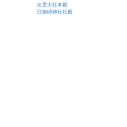
出雲大社本殿
日御碕神社社殿