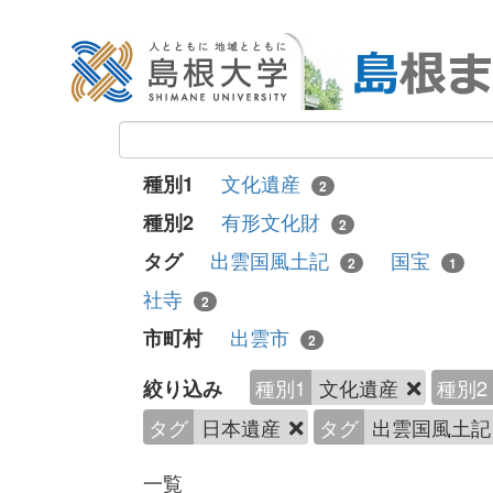
文化遺産
種別1
2
有形文化財
種別2
2
出雲国風土記
国宝
タグ
2
1
社寺
2
出雲市
市町村
2
種別1
文化遺産
種別2
絞り込み
タグ
日本遺産
タグ
出雲国風土
一覧