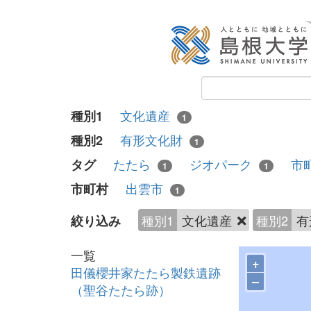
文化遺産
種別1
1
有形文化財
種別2
1
たたら
ジオパーク
市
タグ
1
1
出雲市
市町村
1
種別1
文化遺産
種別2
有
絞り込み
一覧
+
田儀櫻井家たたら製鉄遺跡
–
（聖谷たたら跡）