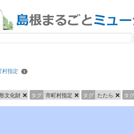
町村指定
1
形文化財
タグ
市町村指定
タグ
たたら
タ