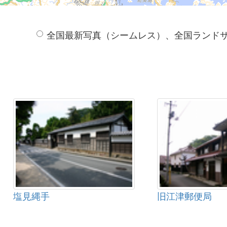
全国最新写真（シームレス）、全国ランド
塩見縄手
旧江津郵便局