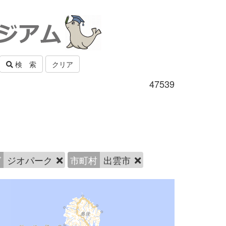
検 索
クリア
47539
グ
ジオパーク
市町村
出雲市