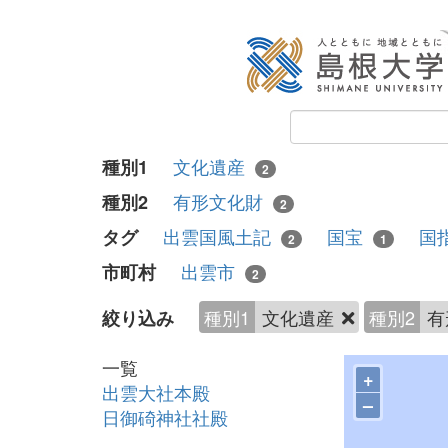
文化遺産
種別1
2
有形文化財
種別2
2
出雲国風土記
国宝
国
タグ
2
1
出雲市
市町村
2
種別1
文化遺産
種別2
有
絞り込み
一覧
+
出雲大社本殿
–
日御碕神社社殿