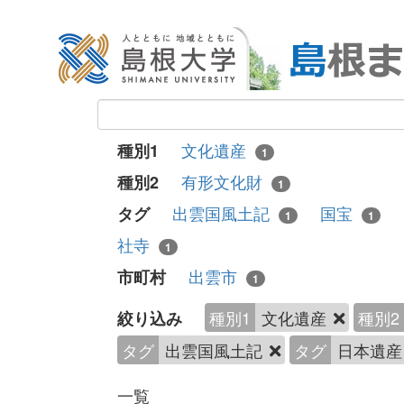
文化遺産
種別1
1
有形文化財
種別2
1
出雲国風土記
国宝
タグ
1
1
社寺
1
出雲市
市町村
1
種別1
文化遺産
種別2
絞り込み
タグ
出雲国風土記
タグ
日本遺
一覧