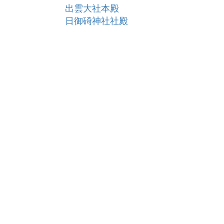
出雲大社本殿
日御碕神社社殿