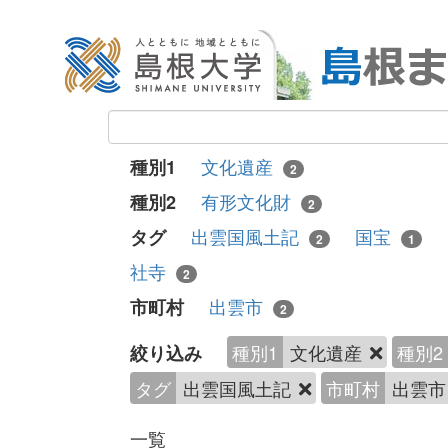
文化遺産
種別1
2
有形文化財
種別2
2
出雲国風土記
国宝
タグ
2
1
社寺
2
出雲市
市町村
2
種別1
文化遺産
種別2
絞り込み
タグ
出雲国風土記
市町村
出雲
一覧