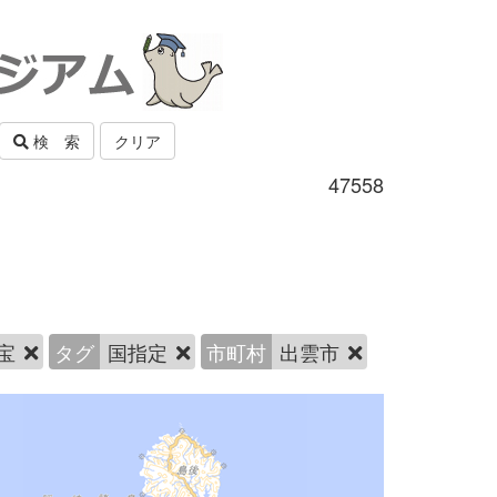
検 索
クリア
47558
宝
タグ
国指定
市町村
出雲市