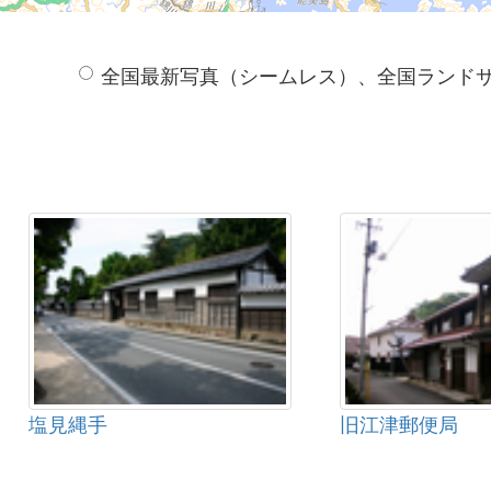
全国最新写真（シームレス）、全国ランド
塩見縄手
旧江津郵便局