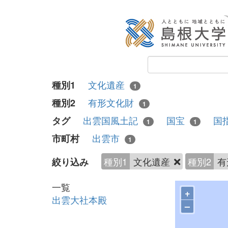
文化遺産
種別1
1
有形文化財
種別2
1
出雲国風土記
国宝
国
タグ
1
1
出雲市
市町村
1
種別1
文化遺産
種別2
有
絞り込み
一覧
+
出雲大社本殿
–