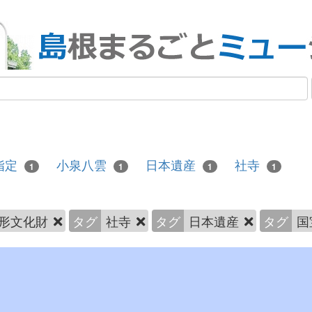
指定
小泉八雲
日本遺産
社寺
1
1
1
1
形文化財
タグ
社寺
タグ
日本遺産
タグ
国