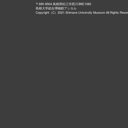
〒690-8504 島根県松江市西川津町1060
島根大学総合博物館アシカル
Copyright（C）2021 Shimane University Museum All Rights Rese