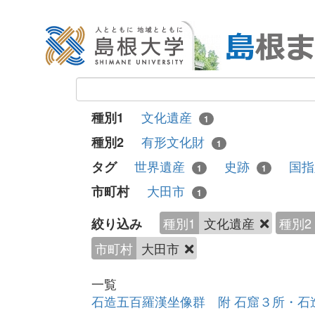
文化遺産
種別1
1
有形文化財
種別2
1
世界遺産
史跡
国
タグ
1
1
大田市
市町村
1
種別1
文化遺産
種別2
絞り込み
市町村
大田市
一覧
石造五百羅漢坐像群 附 石窟３所・石