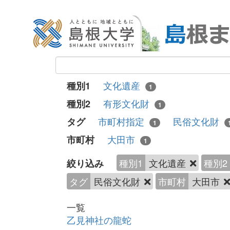
文化遺産
種別1
1
有形文化財
種別2
1
市町村指定
民俗文化財
タグ
1
大田市
市町村
1
種別1
文化遺産
種別2
絞り込み
タグ
民俗文化財
市町村
大田市
一覧
乙見神社の龍蛇