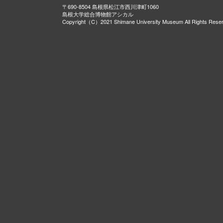
〒690-8504 島根県松江市西川津町1060
島根大学総合博物館アシカル
Copyright（C）2021 Shimane University Museum All Rights Rese