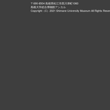
〒690-8504 島根県松江市西川津町1060
島根大学総合博物館アシカル
Copyright（C）2021 Shimane University Museum All Rights Rese