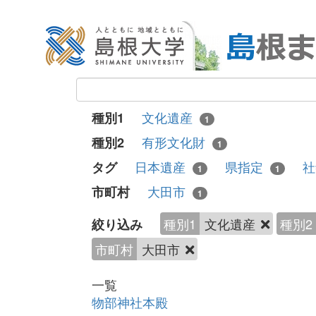
文化遺産
種別1
1
有形文化財
種別2
1
日本遺産
県指定
タグ
1
1
大田市
市町村
1
種別1
文化遺産
種別2
絞り込み
市町村
大田市
一覧
物部神社本殿