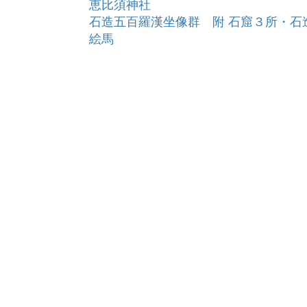
恵比須神社
石造五百羅漢坐像群 附 石窟３所・石
絵馬