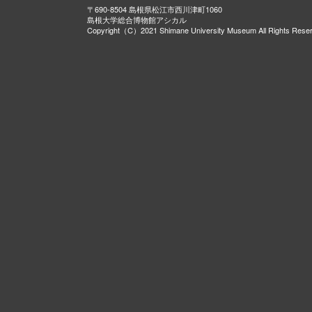
〒690-8504 島根県松江市西川津町1060
島根大学総合博物館アシカル
Copyright（C）2021 Shimane University Museum All Rights Rese