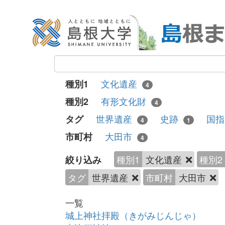
文化遺産
種別1
4
有形文化財
種別2
4
世界遺産
史跡
国
タグ
4
1
大田市
市町村
4
種別1
文化遺産
種別2
絞り込み
タグ
世界遺産
市町村
大田市
一覧
城上神社拝殿（きがみじんじゃ）