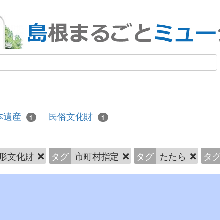
本遺産
民俗文化財
1
1
形文化財
タグ
市町村指定
タグ
たたら
タ