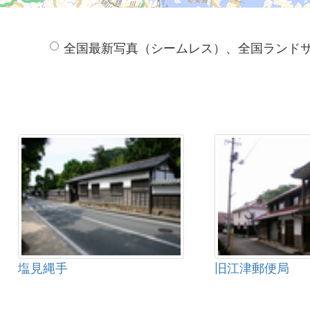
全国最新写真（シームレス）、全国ランド
塩見縄手
旧江津郵便局