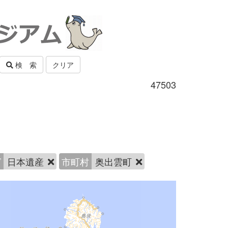
検 索
クリア
47503
グ
日本遺産
市町村
奥出雲町