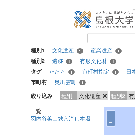
文化遺産
産業遺産
種別1
1
1
遺跡
有形文化財
種別2
1
1
たたら
市町村指定
日
タグ
1
1
奥出雲町
市町村
1
種別1
文化遺産
種別2
有
絞り込み
一覧
+
羽内谷鉱山鉄穴流し本場
–