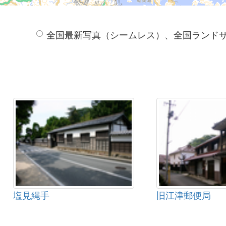
全国最新写真（シームレス）、全国ランド
塩見縄手
旧江津郵便局