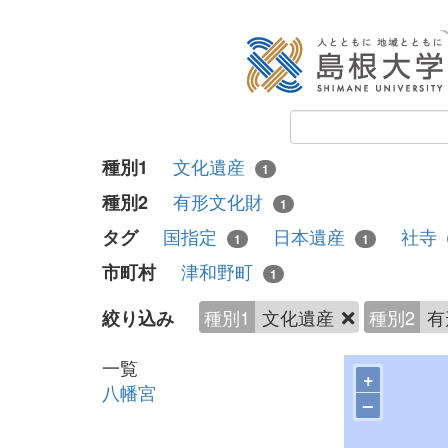
文化遺産
種別1
1
有形文化財
種別2
1
国指定
日本遺産
社寺
タグ
1
1
津和野町
市町村
1
種別1
文化遺産
種別2
有
絞り込み
一覧
+
八幡宮
–