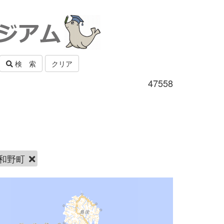
検 索
クリア
47558
和野町