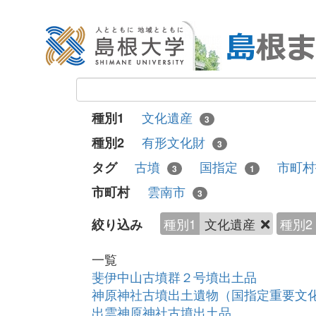
文化遺産
種別1
3
有形文化財
種別2
3
古墳
国指定
市町
タグ
3
1
雲南市
市町村
3
種別1
文化遺産
種別2
絞り込み
一覧
斐伊中山古墳群２号墳出土品
神原神社古墳出土遺物（国指定重要文
出雲神原神社古墳出土品