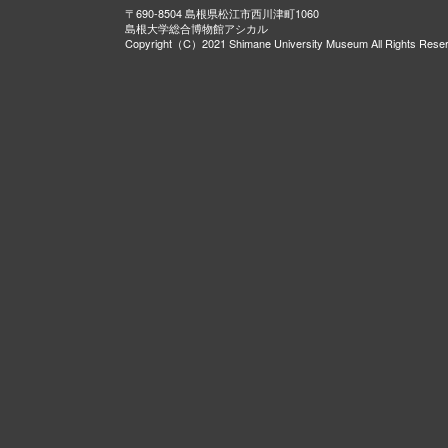
〒690-8504 島根県松江市西川津町1060
島根大学総合博物館アシカル
Copyright（C）2021 Shimane University Museum All Rights Rese