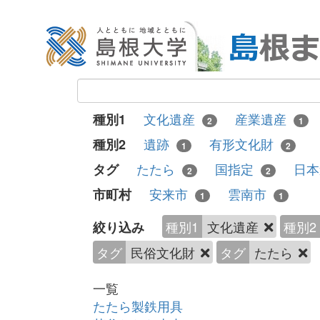
文化遺産
産業遺産
種別1
2
1
遺跡
有形文化財
種別2
1
2
たたら
国指定
日
タグ
2
2
安来市
雲南市
市町村
1
1
種別1
文化遺産
種別2
絞り込み
タグ
民俗文化財
タグ
たたら
一覧
たたら製鉄用具