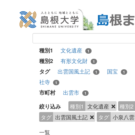
文化遺産
種別1
1
有形文化財
種別2
1
出雲国風土記
国宝
タグ
1
1
社寺
1
出雲市
市町村
1
種別1
文化遺産
種別2
絞り込み
タグ
出雲国風土記
タグ
小泉八
一覧