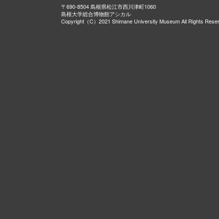
〒690-8504 島根県松江市西川津町1060
島根大学総合博物館アシカル
Copyright（C）2021 Shimane University Museum All Rights Rese