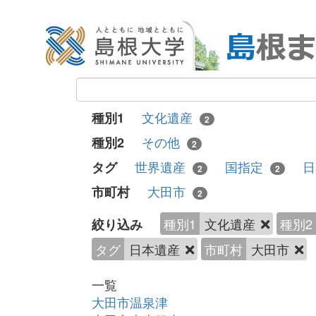
文化遺産
種別1
2
その他
種別2
2
世界遺産
国指定
タグ
2
2
大田市
市町村
2
種別1
文化遺産
種別2
絞り込み
タグ
日本遺産
市町村
大田市
一覧
大田市温泉津