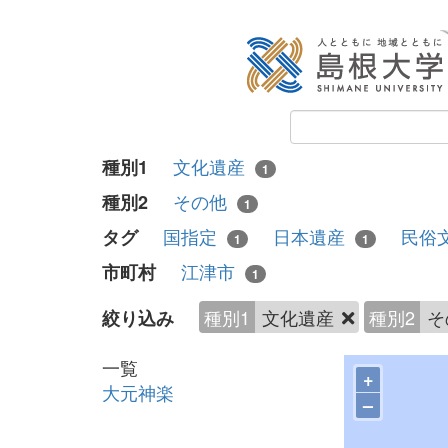
文化遺産
種別1
1
その他
種別2
1
国指定
日本遺産
民俗
タグ
1
1
江津市
市町村
1
種別1
文化遺産
種別2
そ
絞り込み
一覧
+
大元神楽
–