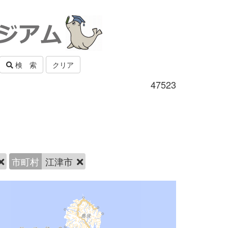
検 索
クリア
47523
市町村
江津市