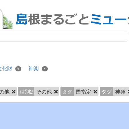
文化財
神楽
1
1
の他
種別2
その他
タグ
国指定
タグ
神楽