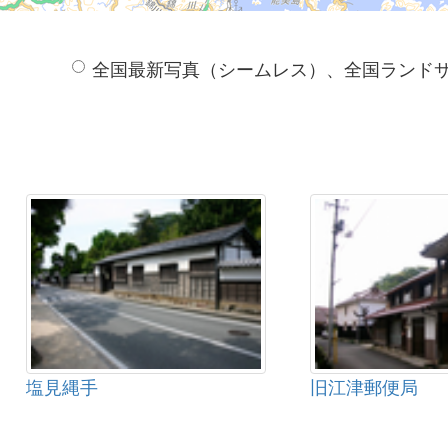
全国最新写真（シームレス）、全国ランド
塩見縄手
旧江津郵便局