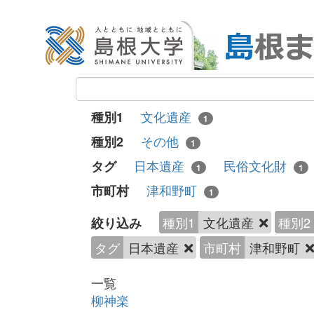
文化遺産
種別1
1
その他
種別2
1
日本遺産
民俗文化財
タグ
1
1
津和野町
市町村
1
種別1
文化遺産
種別2
絞り込み
タグ
日本遺産
市町村
津和野町
一覧
柳神楽