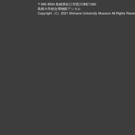
〒690-8504 島根県松江市西川津町1060
島根大学総合博物館アシカル
Copyright（C）2021 Shimane University Museum All Rights Rese