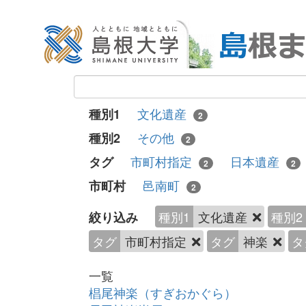
文化遺産
種別1
2
その他
種別2
2
市町村指定
日本遺産
タグ
2
2
邑南町
市町村
2
種別1
文化遺産
種別2
絞り込み
タグ
市町村指定
タグ
神楽
タ
一覧
椙尾神楽（すぎおかぐら）