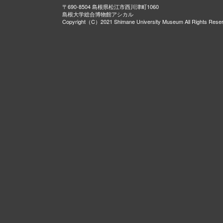
〒690-8504 島根県松江市西川津町1060
島根大学総合博物館アシカル
Copyright（C）2021 Shimane University Museum All Rights Rese