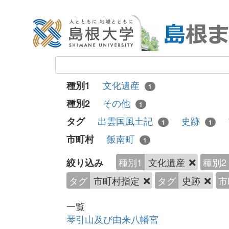
文化遺産
種別1
1
その他
種別2
1
出雲国風土記
史跡
タグ
1
1
飯南町
市町村
1
種別1
文化遺産
種別2
絞り込み
タグ
市町村指定
タグ
史跡
市
一覧
琴引山及び由来八幡宮