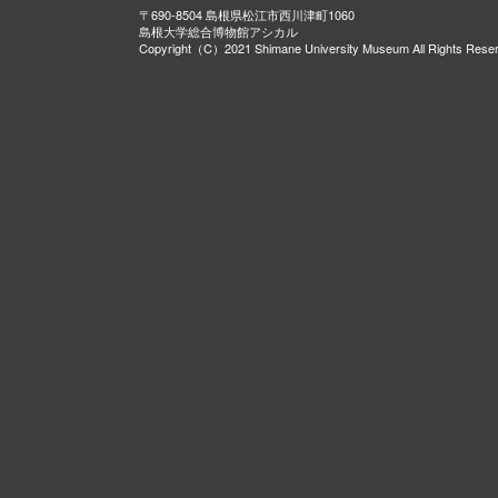
〒690-8504 島根県松江市西川津町1060
島根大学総合博物館アシカル
Copyright（C）2021 Shimane University Museum All Rights Rese