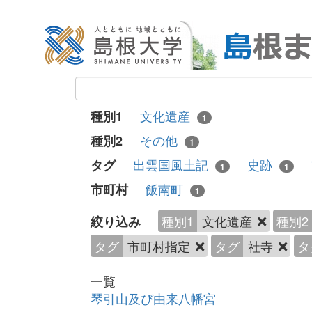
文化遺産
種別1
1
その他
種別2
1
出雲国風土記
史跡
タグ
1
1
飯南町
市町村
1
種別1
文化遺産
種別2
絞り込み
タグ
市町村指定
タグ
社寺
タ
一覧
琴引山及び由来八幡宮