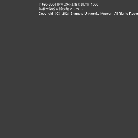
〒690-8504 島根県松江市西川津町1060
島根大学総合博物館アシカル
Copyright（C）2021 Shimane University Museum All Rights Rese