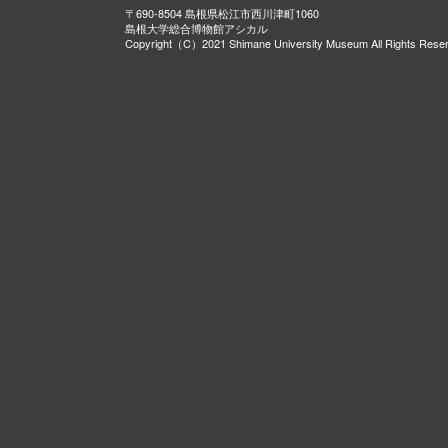
〒690-8504 島根県松江市西川津町1060
島根大学総合博物館アシカル
Copyright（C）2021 Shimane University Museum All Rights Rese