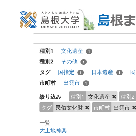
文化遺産
種別1
1
その他
種別2
1
国指定
日本遺産
民
タグ
1
1
出雲市
市町村
1
種別1
文化遺産
種別2
絞り込み
タグ
民俗文化財
市町村
出雲市
一覧
大土地神楽