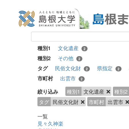
文化遺産
種別1
2
その他
種別2
2
民俗文化財
県指定
タグ
2
2
出雲市
市町村
2
種別1
文化遺産
種別2
絞り込み
タグ
民俗文化財
市町村
出雲市
一覧
見々久神楽