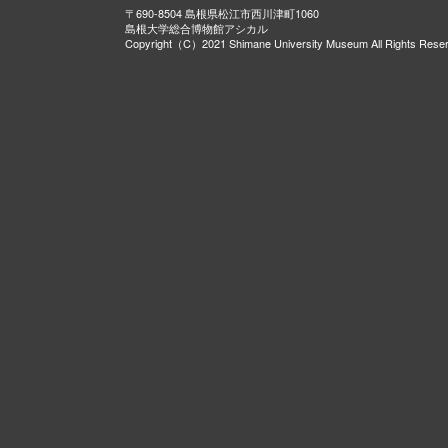
〒690-8504 島根県松江市西川津町1060
島根大学総合博物館アシカル
Copyright（C）2021 Shimane University Museum All Rights Rese