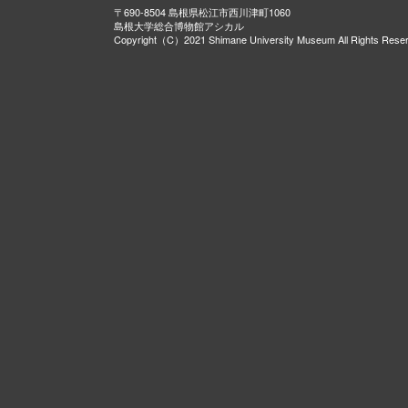
〒690-8504 島根県松江市西川津町1060
島根大学総合博物館アシカル
Copyright（C）2021 Shimane University Museum All Rights Rese