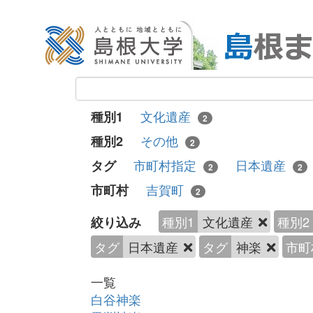
文化遺産
種別1
2
その他
種別2
2
市町村指定
日本遺産
タグ
2
2
吉賀町
市町村
2
種別1
文化遺産
種別2
絞り込み
タグ
日本遺産
タグ
神楽
市町
一覧
白谷神楽