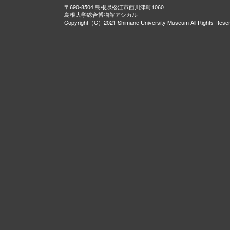
〒690-8504 島根県松江市西川津町1060
島根大学総合博物館アシカル
Copyright（C）2021 Shimane University Museum All Rights Rese