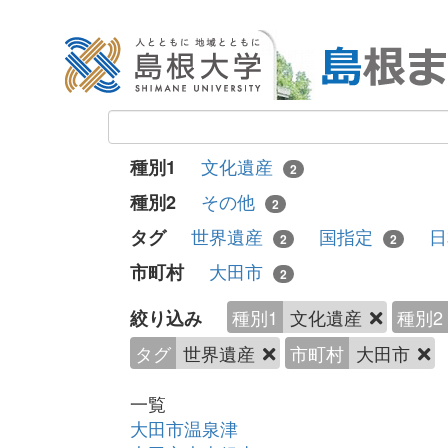
文化遺産
種別1
2
その他
種別2
2
世界遺産
国指定
タグ
2
2
大田市
市町村
2
種別1
文化遺産
種別2
絞り込み
タグ
世界遺産
市町村
大田市
一覧
大田市温泉津