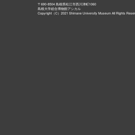
〒690-8504 島根県松江市西川津町1060
島根大学総合博物館アシカル
Copyright（C）2021 Shimane University Museum All Rights Rese