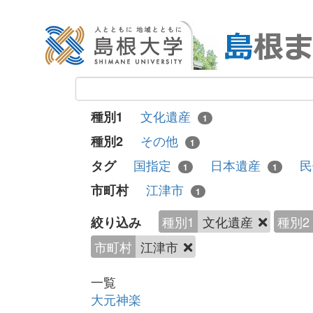
文化遺産
種別1
1
その他
種別2
1
国指定
日本遺産
民
タグ
1
1
江津市
市町村
1
種別1
文化遺産
種別2
絞り込み
市町村
江津市
一覧
大元神楽