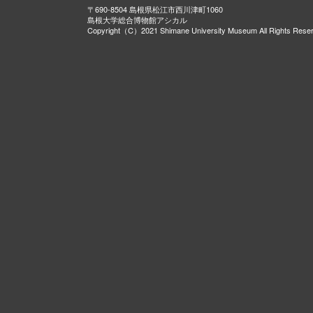
〒690-8504 島根県松江市西川津町1060
島根大学総合博物館アシカル
Copyright（C）2021 Shimane University Museum All Rights Rese