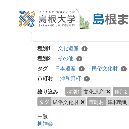
文化遺産
種別1
1
その他
種別2
1
日本遺産
民俗文化財
タグ
1
1
津和野町
市町村
1
種別1
文化遺産
種別2
絞り込み
タグ
民俗文化財
市町村
津和野
一覧
柳神楽