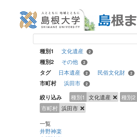
文化遺産
種別1
2
その他
種別2
2
日本遺産
民俗文化財
タグ
2
2
浜田市
市町村
2
種別1
文化遺産
種別2
絞り込み
市町村
浜田市
一覧
井野神楽