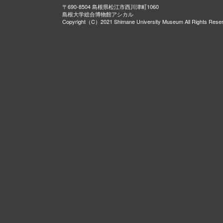
〒690-8504 島根県松江市西川津町1060
島根大学総合博物館アシカル
Copyright（C）2021 Shimane University Museum All Rights Rese