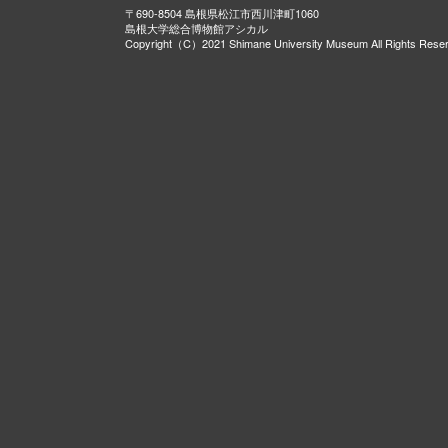
〒690-8504 島根県松江市西川津町1060
島根大学総合博物館アシカル
Copyright（C）2021 Shimane University Museum All Rights Rese