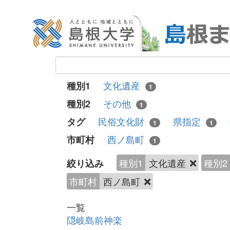
文化遺産
種別1
1
その他
種別2
1
民俗文化財
県指定
タグ
1
1
西ノ島町
市町村
1
種別1
文化遺産
種別2
絞り込み
市町村
西ノ島町
一覧
隠岐島前神楽