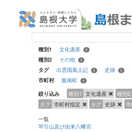
文化遺産
種別1
1
その他
種別2
1
出雲国風土記
史跡
タグ
1
1
飯南町
市町村
1
種別1
文化遺産
種別2
絞り込み
タグ
市町村指定
タグ
史跡
市
一覧
琴引山及び由来八幡宮