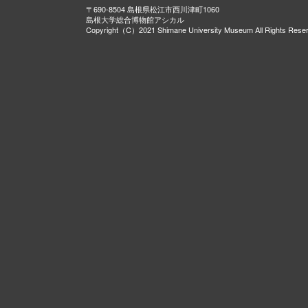
〒690-8504 島根県松江市西川津町1060
島根大学総合博物館アシカル
Copyright（C）2021 Shimane University Museum All Rights Rese