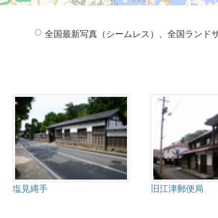
全国最新写真（シームレス）、全国ランド
塩見縄手
旧江津郵便局