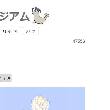
検 索
クリア
47556
雲市