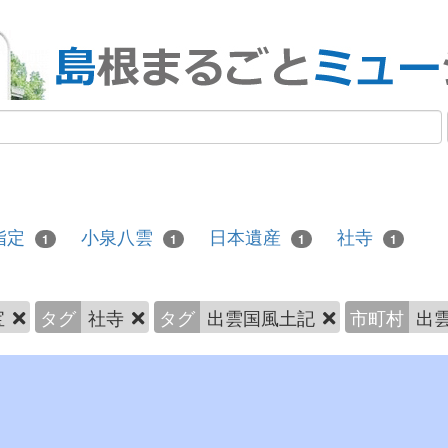
指定
小泉八雲
日本遺産
社寺
1
1
1
1
宝
タグ
社寺
タグ
出雲国風土記
市町村
出