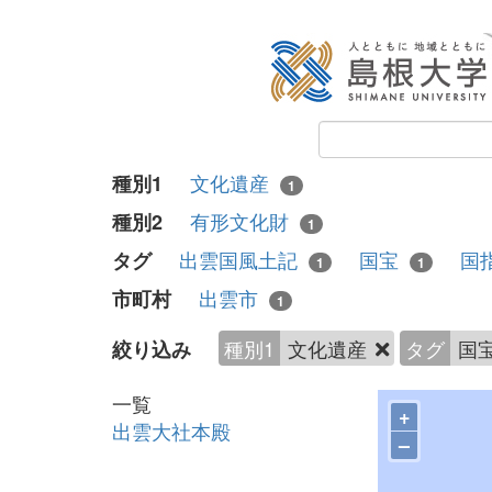
文化遺産
種別1
1
有形文化財
種別2
1
出雲国風土記
国宝
国
タグ
1
1
出雲市
市町村
1
種別1
文化遺産
タグ
国
絞り込み
一覧
+
出雲大社本殿
–