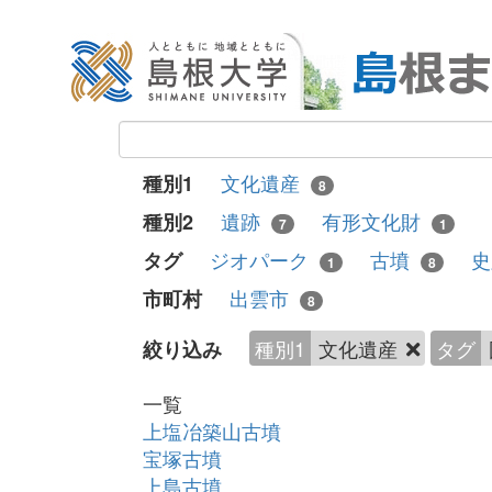
文化遺産
種別1
8
遺跡
有形文化財
種別2
7
1
ジオパーク
古墳
タグ
1
8
出雲市
市町村
8
種別1
文化遺産
タグ
絞り込み
一覧
上塩冶築山古墳
宝塚古墳
上島古墳